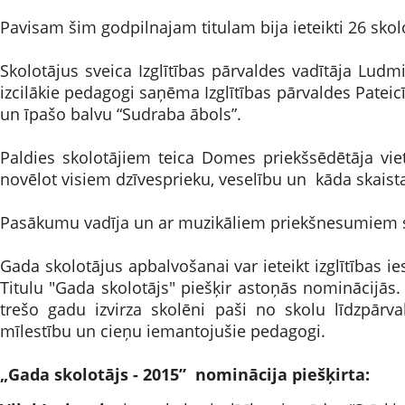
Pavisam šim godpilnajam titulam bija ieteikti 26 sko
Skolotājus sveica Izglītības pārvaldes vadītāja Ludmi
izcilākie pedagogi saņēma Izglītības pārvaldes Pateic
un īpašo balvu “Sudraba ābols”.
Paldies skolotājiem teica Domes priekšsēdētāja vietn
novēlot visiem dzīvesprieku, veselību un kāda skaist
Pasākumu vadīja un ar muzikāliem priekšnesumiem sk
Gada skolotājus apbalvošanai var ieteikt izglītības 
Titulu "Gada skolotājs" piešķir astoņās nominācijās.
trešo gadu izvirza skolēni paši no skolu līdzpārva
mīlestību un cieņu iemantojušie pedagogi.
„Gada skolotājs - 2015” nominācija piešķirta: