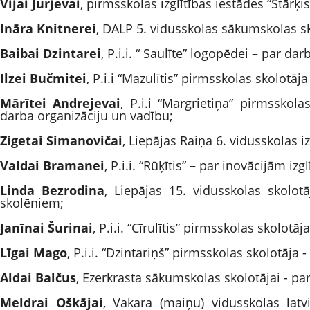
Vijai Jurjevai
, pirmsskolas izglītības iestādes “Stārķi
Ināra Knitnerei
, DALP 5. vidusskolas sākumskolas sko
Baibai Dzintarei
, P.i.i. “ Saulīte” logopēdei – par d
Ilzei Bučmitei
, P.i.i “Mazulītis” pirmsskolas skolotā
Mārītei Andrejevai
, P.i.i “Margrietiņa” pirmsskola
darba organizāciju un vadību;
Zigetai Simanovičai
, Liepājas Raiņa 6. vidusskolas i
Valdai Bramanei
, P.i.i. “Rūķītis” – par inovācijām i
Linda Bezrodina
, Liepājas 15. vidusskolas skolo
skolēniem;
Janīnai Šurinai
, P.i.i. “Cīrulītis” pirmsskolas skolotā
Līgai Mago
, P.i.i. “Dzintariņš” pirmsskolas skolotāja 
Aldai Balčus
, Ezerkrasta sākumskolas skolotājai - pa
Meldrai Oškājai
, Vakara (maiņu) vidusskolas latv