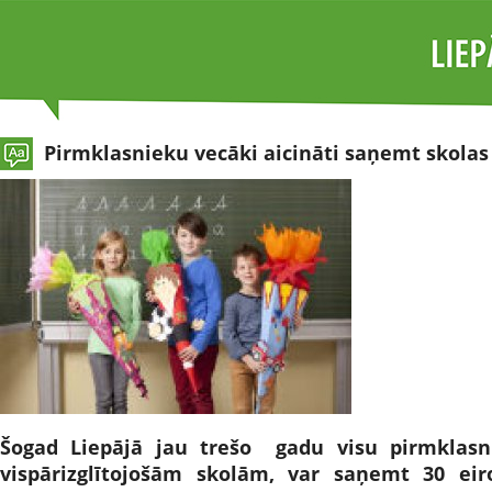
Pirmklasnieku vecāki aicināti saņemt skola
Šogad Liepājā jau trešo gadu visu pirmklasn
vispārizglītojošām skolām, var saņemt 30 eir