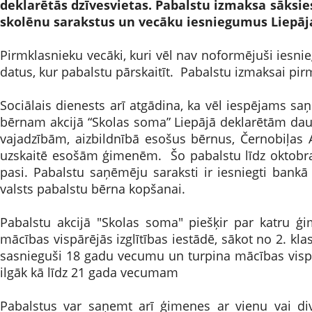
deklarētās dzīvesvietas. Pabalstu izmaksa sāksie
skolēnu sarakstus un vecāku iesniegumus Liepāja
Pirmklasnieku vecāki, kuri vēl nav noformējuši iesnie
datus, kur pabalstu pārskaitīt. Pabalstu izmaksai pi
Sociālais dienests arī atgādina, ka vēl iespējams s
bērnam akcijā “Skolas soma” Liepājā deklarētām da
vajadzībām, aizbildnībā esošus bērnus, Černobiļas
uzskaitē esošām ģimenēm. Šo pabalstu līdz oktobra 
pasi. Pabalstu saņēmēju saraksti ir iesniegti ban
valsts pabalstu bērna kopšanai.
Pabalstu akcijā "Skolas soma" piešķir par katru ģ
mācības vispārējās izglītības iestādē, sākot no 2. kl
sasnieguši 18 gadu vecumu un turpina mācības vispār
ilgāk kā līdz 21 gada vecumam
Pabalstus var saņemt arī ģimenes ar vienu vai di