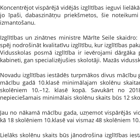
Koncentrējot vispārējā vidējās izglītības ieguvi lielāk
jo īpaši, dabaszinātņu priekšmetos, šie noteikumi 
izmantošanu.
Izglītības un zinātnes ministre Mārīte Seile skaidro
spēj nodrošināt kvalitatīvu izglītību, kur izglītības pa
Vidusskolas posmā izglītība ir ievērojami dārgāka 
kabineti, gan specializējušies skolotāji. Mazās viduss
Novadu izglītības iestādēs turpmākos divus mācību g
mācību gadā 10.klasē minimālajam skolēnu skaita
skolēniem 10.–12. klasē kopā. Savukārt no 2018
nepieciešamais minimālais skolēnu skaits būs 12 skolē
Jau no nākamā mācību gada, uzņemot vispārējās vid
kā 18 skolēniem 10.klasē vai vismaz 48 skolēniem 10.
Lielāks skolēnu skaits būs jānodrošina izglītības ie