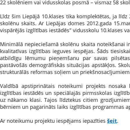
22 skolēniem vai vidusskolas posmā – vismaz 58 sko
Līdz šim Liepājā 10.klases tika komplektētas, ja līdz
skolēnu skaits. Ar Liepājas domes 2012.gada 15.mar
vispārējās izglītības iestādēs" vidusskolu 10.klases va
Minimālā nepieciešamā skolēnu skaita noteikšanai ir 
kvalitatīvas izglītības ieguves iespējas. Šāds tiesisk
atbildīgu lēmumu pieņemšanu par savas pilsētas v
pastāvošās demogrāfiskās situācijas apstākļos. Skolu 
strukturālās reformas soļiem un priekšnosacījumie
Valdībā apstiprinātais noteikumi projekts nosaka k
izglītības iestādēs un speciālajās pirmsskolas izglīt
uz nākamo klasi. Tajos līdztekus citiem grozījumie
bērniem un pagarināts laiks izglītības programmas ap
Ar noteikumu projektu iespējams iepazīties
šeit
.