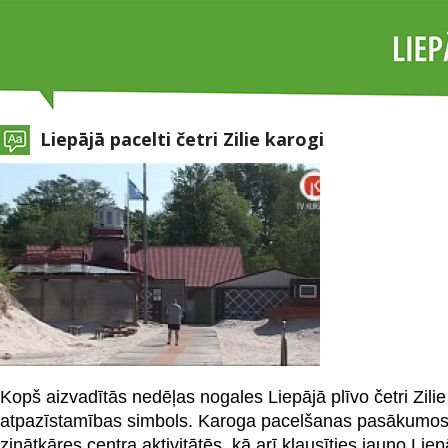
Liepājā pacelti četri Zilie karogi
Kopš aizvadītās nedēļas nogales Liepājā plīvo četri Zilie 
atpazīstamības simbols. Karoga pacelšanas pasākumos t
zinātkāres centra aktivitātēs, kā arī klausīties jauno Li